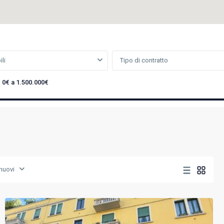
li
Tipo di contratto
:
0€ a 1.500.000€
Milano
 nuovi
Est
,
Milano