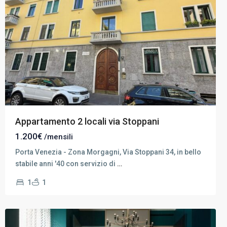
Appartamento 2 locali via Stoppani
1.200€
/mensili
Porta Venezia - Zona Morgagni, Via Stoppani 34, in bello
stabile anni '40 con servizio di
…
Milano
1
1
Centro
,
Milano