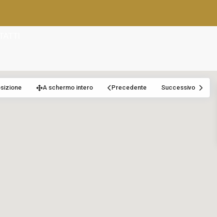
TATTI
osizione
A schermo intero
Precedente
Successivo