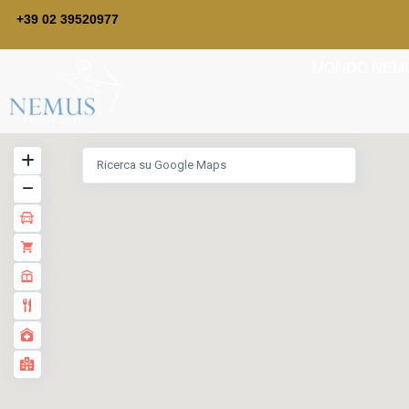
+39 02 39520977
MONDO NEM