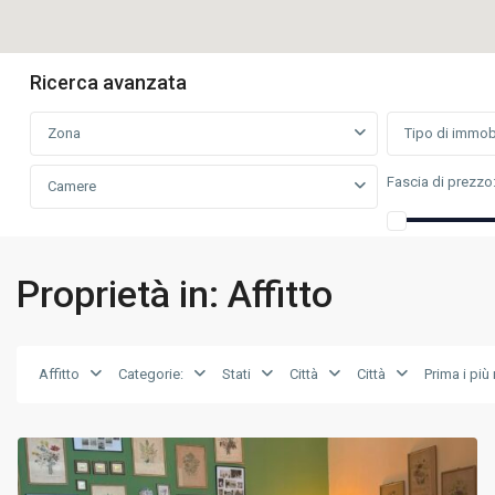
Ricerca avanzata
Zona
Tipo di immobi
Fascia di prezzo
Camere
Proprietà in: Affitto
Milano
Affitto
Categorie:
Stati
Città
Città
Prima i più
Sud
,
Milano
19