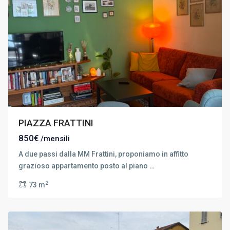
PIAZZA FRATTINI
850€
/mensili
A due passi dalla MM Frattini, proponiamo in affitto
grazioso appartamento posto al piano
…
Milano
2
73 m
Sud
,
Milano
8