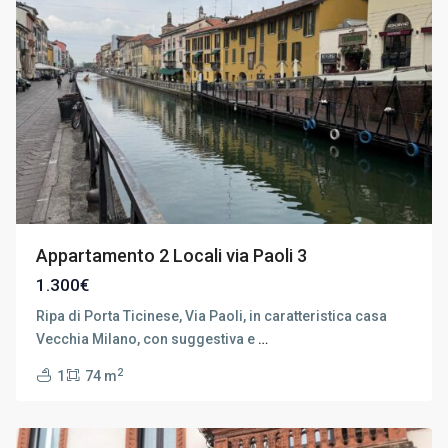
Appartamento 2 Locali via Paoli 3
1.300€
Ripa di Porta Ticinese, Via Paoli, in caratteristica casa
Vecchia Milano, con suggestiva e
…
Milano
2
1
74 m
Sud
,
Milano
8