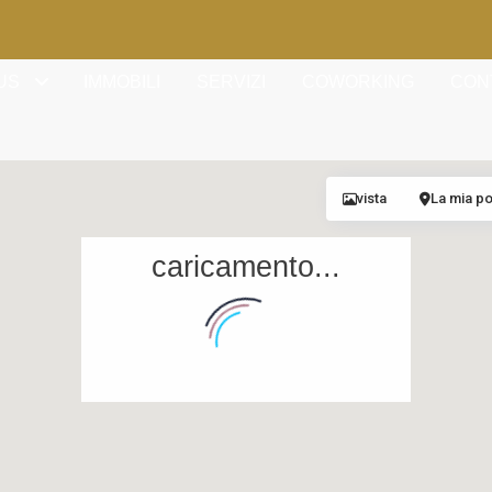
US
IMMOBILI
SERVIZI
COWORKING
CON
vista
La mia p
caricamento...