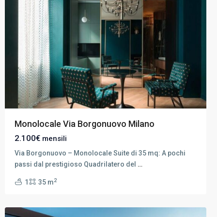
Monolocale Via Borgonuovo Milano
2.100€
mensili
Via Borgonuovo – Monolocale Suite di 35 mq: A pochi
passi dal prestigioso Quadrilatero del
…
Milano
2
1
35 m
Est
,
Milano