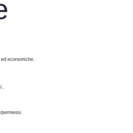
e
he ed economiche.
 .
i/permessi.