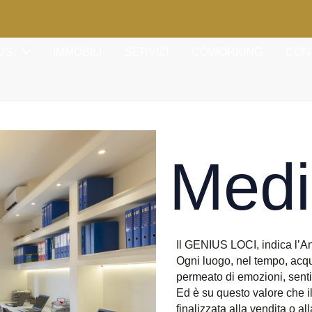
US
IMMOBILI
SERVIZI
COWORKING
CON
Medi
Il GENIUS LOCI, indica l’An
Ogni luogo, nel tempo, acqui
permeato di emozioni, sentim
Ed è su questo valore che i
finalizzata alla vendita o a